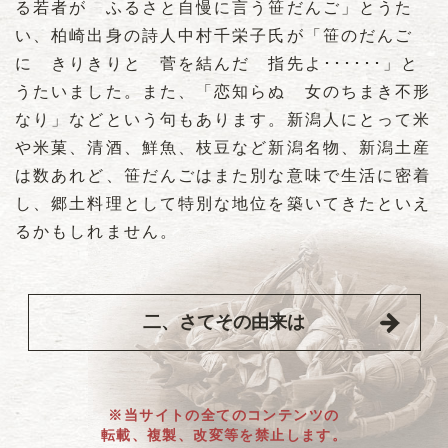
る若者が ふるさと自慢に言う笹だんご」とうた
い、柏崎出身の詩人中村千栄子氏が「笹のだんご
に きりきりと 菅を結んだ 指先よ･･････」と
うたいました。また、「恋知らぬ 女のちまき不形
なり」などという句もあります。新潟人にとって米
や米菓、清酒、鮮魚、枝豆など新潟名物、新潟土産
は数あれど、笹だんごはまた別な意味で生活に密着
し、郷土料理として特別な地位を築いてきたといえ
るかもしれません。
二、さてその由来は
※当サイトの全てのコンテンツの
転載、複製、改変等を禁止します。