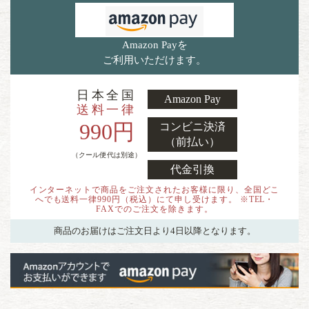
Amazon Payを
ご利用いただけます。
日本全国
Amazon Pay
送料一律
990円
コンビニ決済
（前払い）
（クール便代は別途）
代金引換
インターネットで商品をご注文されたお客様に限り、全国どこ
へでも送料一律990円（税込）にて申し受けます。 ※TEL・
FAXでのご注文を除きます。
商品のお届けはご注文日より4日以降となります。