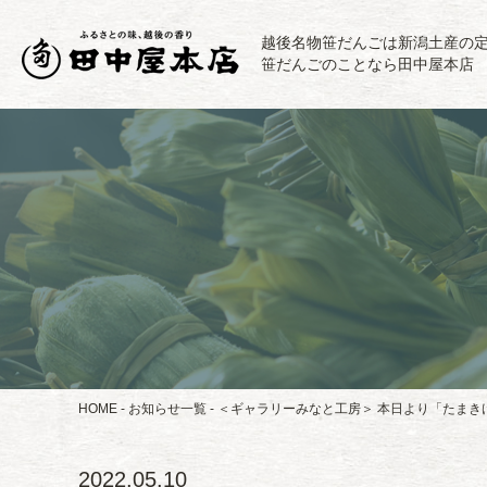
越後名物笹だんごは新潟土産の
笹だんごのことなら田中屋本店
HOME
お知らせ一覧
＜ギャラリーみなと工房＞ 本日より「たまき
2022.05.10