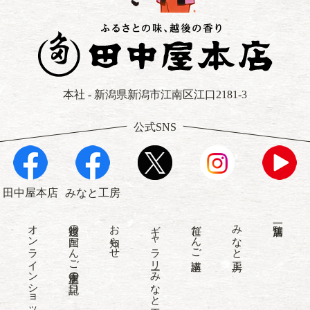
本社 - 新潟県新潟市江南区江口2181-3
公式SNS
田中屋本店
みなと工房
オンラインショップ
越後の国だんご屋店主の日記
お知らせ
ギャラリーみなと工房
笹だんご講座
みなと工房